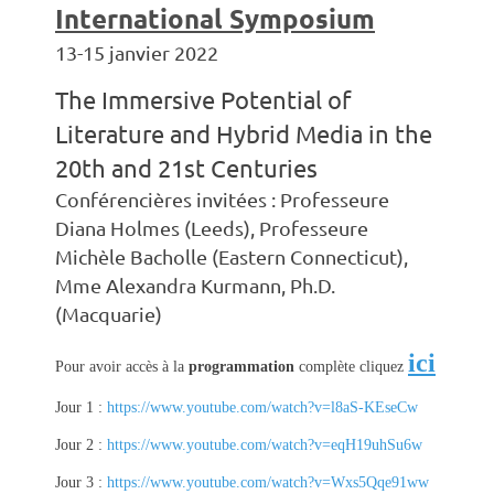
International Symposium
13-15 janvier 2022
The Immersive Potential of
Literature and Hybrid Media
in the
20th and 21st Centuries
Conférencières invitées :
Professeure
Diana Holmes (Leeds),
Professeure
Michèle Bacholle (Eastern Connecticut),
Mme Alexandra Kurmann, Ph.D.
(Macquarie)
ici
Pour avoir accès à la
programmation
complète cliquez
Jour 1 :
https://www.youtube.com/watch?v=l8aS-KEseCw
Jour 2 :
https://www.youtube.com/watch?v=eqH19uhSu6w
Jour 3 :
https://www.youtube.com/watch?v=Wxs5Qqe91ww